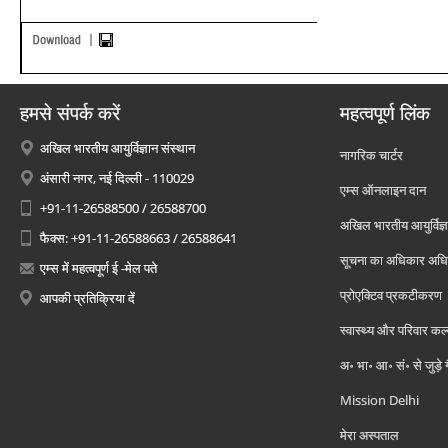
हमसे संपर्क करें
महत्वपूर्ण लिंक
अखिल भारतीय आयुर्विज्ञान संस्थान
नागरिक चार्टर
अंसारी नगर, नई दिल्ली - 110029
एम्स ऑनलाइन दान
+91-11-26588500 / 26588700
अखिल भारतीय आयुर्विज्ञ
फैक्स: +91-11-26588663 / 26588641
सूचना का अधिकार अध
एम्स में महत्वपूर्ण ई -मेल पते
प्रोएक्टिव प्रकटीकरण
आपकी प्रतिक्रिया दें
स्वास्थ्य और परिवार कल
अ॰ भा॰ आ॰ सं॰ से जुड़े
Mission Delhi
मेरा अस्पताल