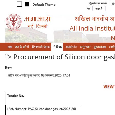
इंट्रानेट का उपयोग
@a
Default Theme
मेल
साइटमैप
अखिल भारतीय आयुर
All India Instit
N
होम
एम्‍स के बारे में
विभाग और केन्‍द्र
निविदाएं
अपॉइंटमेंट
अनुसंधान
पुस्तकालय
आयो
"> Procurement of Silicon door gas
विवरण
अंतिम बार अपडेट हुआ बुधवार, 03 सितम्बर 2025 17:01
VIEW
Tender No.
(Ref. Number: PAC_Silicon door gasket/2025-26)