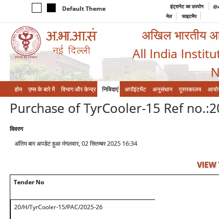
इंट्रानेट का उपयोग
@a
Default Theme
मेल
साइटमैप
अखिल भारतीय आयुर
All India Instit
N
होम
एम्‍स के बारे में
विभाग और केन्‍द्र
निविदाएं
अपॉइंटमेंट
अनुसंधान
पुस्तकालय
आयो
Purchase of TyrCooler-15 Ref no.:
विवरण
अंतिम बार अपडेट हुआ मंगलवार, 02 सितम्बर 2025 16:34
VIEW
Tender No
20/H/TyrCooler-15/PAC/2025-26