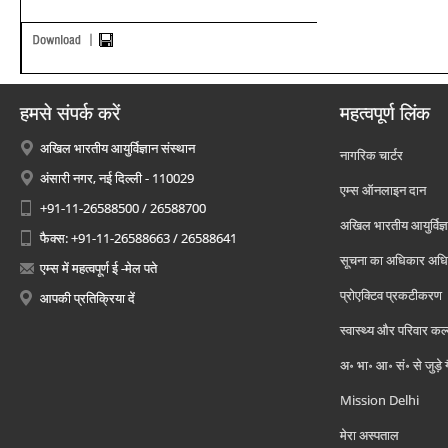
हमसे संपर्क करें
महत्वपूर्ण लिंक
अखिल भारतीय आयुर्विज्ञान संस्थान
नागरिक चार्टर
अंसारी नगर, नई दिल्ली - 110029
एम्स ऑनलाइन दान
+91-11-26588500 / 26588700
अखिल भारतीय आयुर्विज्ञ
फैक्स: +91-11-26588663 / 26588641
सूचना का अधिकार अध
एम्स में महत्वपूर्ण ई -मेल पते
प्रोएक्टिव प्रकटीकरण
आपकी प्रतिक्रिया दें
स्वास्थ्य और परिवार कल
अ॰ भा॰ आ॰ सं॰ से जुड़े
Mission Delhi
मेरा अस्पताल