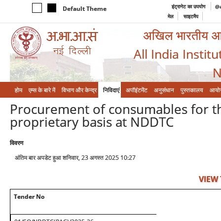
इंट्रानेट का उपयोग
@a
Default Theme
मेल
साइटमैप
अखिल भारतीय आयुर
All India Instit
N
होम
एम्‍स के बारे में
विभाग और केन्‍द्र
निविदाएं
अपॉइंटमेंट
अनुसंधान
पुस्तकालय
आयो
Procurement of consumables for t
proprietary basis at NDDTC
विवरण
अंतिम बार अपडेट हुआ शनिवार, 23 अगस्त 2025 10:27
VIEW
Tender No