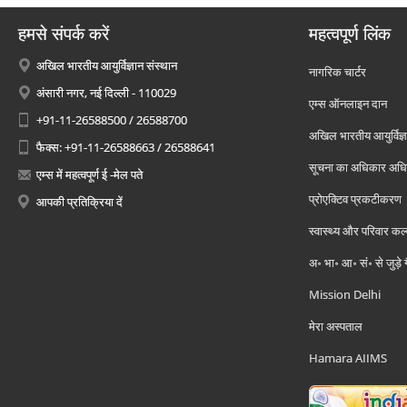
हमसे संपर्क करें
महत्वपूर्ण लिंक
अखिल भारतीय आयुर्विज्ञान संस्थान
नागरिक चार्टर
अंसारी नगर, नई दिल्ली - 110029
एम्स ऑनलाइन दान
+91-11-26588500 / 26588700
अखिल भारतीय आयुर्विज्ञ
फैक्स: +91-11-26588663 / 26588641
सूचना का अधिकार अध
एम्स में महत्वपूर्ण ई -मेल पते
प्रोएक्टिव प्रकटीकरण
आपकी प्रतिक्रिया दें
स्वास्थ्य और परिवार कल
अ॰ भा॰ आ॰ सं॰ से जुड़े
Mission Delhi
मेरा अस्पताल
Hamara AIIMS