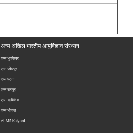
अन्य अखिल भारतीय आयुर्विज्ञान संस्थान
एम्‍स भुवनेश्वर
एम्‍स जोधपुर
एम्‍स पटना
एम्‍स रायपुर
एम्‍स ऋषिकेश
एम्‍स भोपाल
AIIMS Kalyani