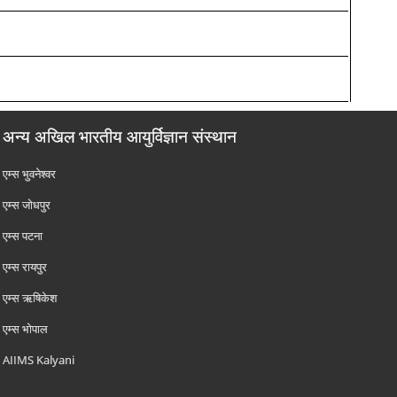
अन्य अखिल भारतीय आयुर्विज्ञान संस्थान
एम्‍स भुवनेश्वर
एम्‍स जोधपुर
एम्‍स पटना
एम्‍स रायपुर
एम्‍स ऋषिकेश
एम्‍स भोपाल
AIIMS Kalyani