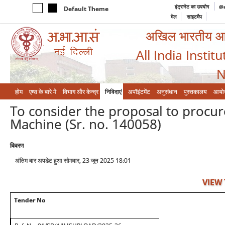
इंट्रानेट का उपयोग
@a
Default Theme
मेल
साइटमैप
अखिल भारतीय आयुर
All India Instit
N
होम
एम्‍स के बारे में
विभाग और केन्‍द्र
निविदाएं
अपॉइंटमेंट
अनुसंधान
पुस्तकालय
आयो
To consider the proposal to procu
Machine (Sr. no. 140058)
विवरण
अंतिम बार अपडेट हुआ सोमवार, 23 जून 2025 18:01
VIEW
Tender No