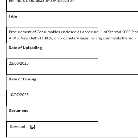
Ref. No. 01/SB/AIIMSUPLOAD/2025-26
Title
Procurement of Consumables enclosed as annexure -1 of Sterrad 100S Pla
AIIMS, New Delhi-110029, on proprietary basis inviting comments thereon
Date of Uploading
23/06/2025
Date of Closing
10/07/2025
Document