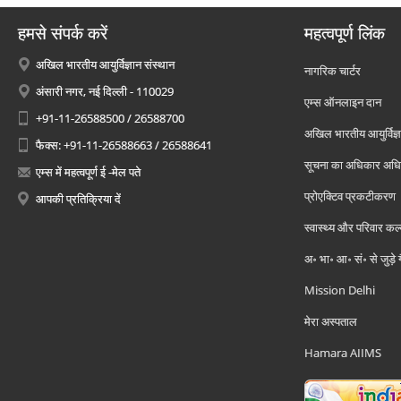
हमसे संपर्क करें
महत्वपूर्ण लिंक
अखिल भारतीय आयुर्विज्ञान संस्थान
नागरिक चार्टर
अंसारी नगर, नई दिल्ली - 110029
एम्स ऑनलाइन दान
+91-11-26588500 / 26588700
अखिल भारतीय आयुर्विज्ञ
फैक्स: +91-11-26588663 / 26588641
सूचना का अधिकार अध
एम्स में महत्वपूर्ण ई -मेल पते
प्रोएक्टिव प्रकटीकरण
आपकी प्रतिक्रिया दें
स्वास्थ्य और परिवार कल
अ॰ भा॰ आ॰ सं॰ से जुड़े
Mission Delhi
मेरा अस्पताल
Hamara AIIMS