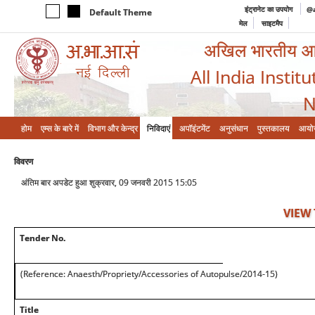
इंट्रानेट का उपयोग
@a
Default Theme
मेल
साइटमैप
अखिल भारतीय आयुर
All India Instit
N
होम
एम्‍स के बारे में
विभाग और केन्‍द्र
निविदाएं
अपॉइंटमेंट
अनुसंधान
पुस्तकालय
आयो
विवरण
अंतिम बार अपडेट हुआ शुक्रवार, 09 जनवरी 2015 15:05
VIEW
Tender No.
(Reference: Anaesth/Propriety/Accessories of Autopulse/2014-15)
Title