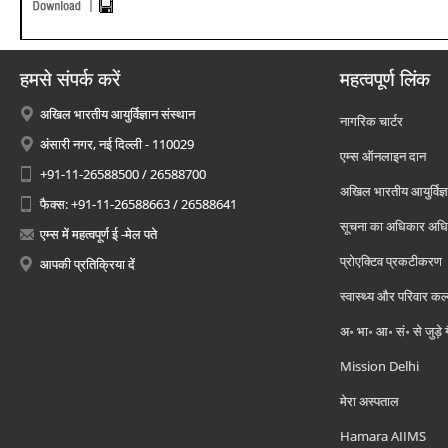
हमसे संपर्क करें
महत्वपूर्ण लिंक
अखिल भारतीय आयुर्विज्ञान संस्थान
नागरिक चार्टर
अंसारी नगर, नई दिल्ली - 110029
एम्स ऑनलाइन दान
+91-11-26588500 / 26588700
अखिल भारतीय आयुर्विज्ञ
फैक्स: +91-11-26588663 / 26588641
सूचना का अधिकार अध
एम्स में महत्वपूर्ण ई -मेल पते
प्रोएक्टिव प्रकटीकरण
आपकी प्रतिक्रिया दें
स्वास्थ्य और परिवार कल
अ॰ भा॰ आ॰ सं॰ से जुड़े
Mission Delhi
मेरा अस्पताल
Hamara AIIMS