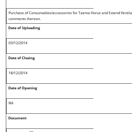
Purchase of Consumables/accessories for Taema Horus and Extend Ventilato
comments thereon.
Date of Uploading
03/12/2014
Date of Closing
18/12/2014
Date of Opening
NA
Document