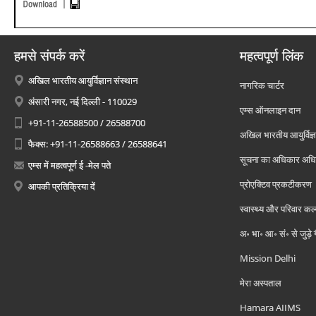
हमसे संपर्क करें
महत्वपूर्ण लिंक
अखिल भारतीय आयुर्विज्ञान संस्थान
नागरिक चार्टर
अंसारी नगर, नई दिल्ली - 110029
एम्स ऑनलाइन दान
+91-11-26588500 / 26588700
अखिल भारतीय आयुर्विज्ञ
फैक्स: +91-11-26588663 / 26588641
सूचना का अधिकार अध
एम्स में महत्वपूर्ण ई -मेल पते
प्रोएक्टिव प्रकटीकरण
आपकी प्रतिक्रिया दें
स्वास्थ्य और परिवार कल
अ॰ भा॰ आ॰ सं॰ से जुड़े
Mission Delhi
मेरा अस्पताल
Hamara AIIMS