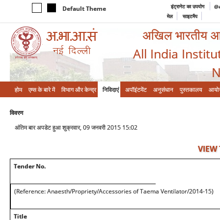
इंट्रानेट का उपयोग
@a
Default Theme
मेल
साइटमैप
अखिल भारतीय आयुर
All India Instit
N
होम
एम्‍स के बारे में
विभाग और केन्‍द्र
निविदाएं
अपॉइंटमेंट
अनुसंधान
पुस्तकालय
आयो
विवरण
अंतिम बार अपडेट हुआ शुक्रवार, 09 जनवरी 2015 15:02
VIEW
Tender No.
(Reference: Anaesth/Propriety/Accessories of Taema Ventilator/2014-15)
Title