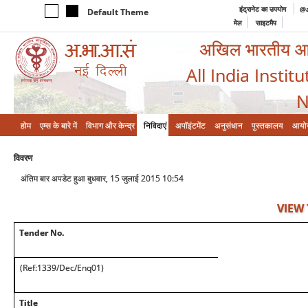
इंट्रानेट का उपयोग
@a
Default Theme
मेल
साइटमैप
अखिल भारतीय आयुर
All India Instit
N
होम
एम्‍स के बारे में
विभाग और केन्‍द्र
निविदाएं
अपॉइंटमेंट
अनुसंधान
पुस्तकालय
आयो
विवरण
अंतिम बार अपडेट हुआ बुधवार, 15 जुलाई 2015 10:54
VIEW
Tender No.
(Ref:1339/Dec/Enq01)
Title