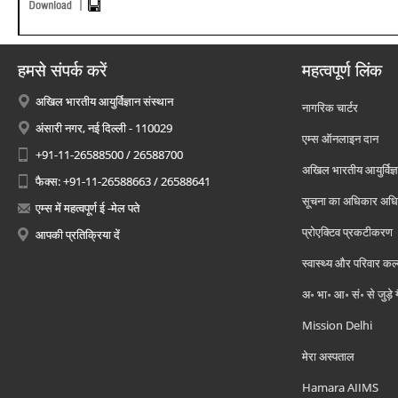
हमसे संपर्क करें
महत्वपूर्ण लिंक
अखिल भारतीय आयुर्विज्ञान संस्थान
नागरिक चार्टर
अंसारी नगर, नई दिल्ली - 110029
एम्स ऑनलाइन दान
+91-11-26588500 / 26588700
अखिल भारतीय आयुर्विज्ञ
फैक्स: +91-11-26588663 / 26588641
सूचना का अधिकार अध
एम्स में महत्वपूर्ण ई -मेल पते
प्रोएक्टिव प्रकटीकरण
आपकी प्रतिक्रिया दें
स्वास्थ्य और परिवार कल
अ॰ भा॰ आ॰ सं॰ से जुड़े
Mission Delhi
मेरा अस्पताल
Hamara AIIMS