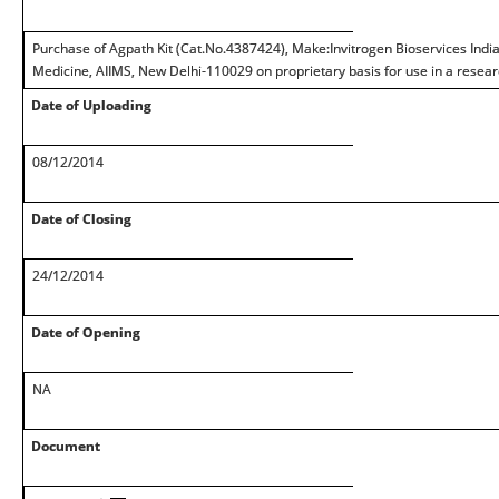
Purchase of Agpath Kit (Cat.No.4387424), Make:Invitrogen Bioservices India
Medicine, AIIMS, New Delhi-110029 on proprietary basis for use in a resea
Date of Uploading
08/12/2014
Date of Closing
24/12/2014
Date of Opening
NA
Document