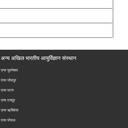
अन्य अखिल भारतीय आयुर्विज्ञान संस्थान
एम्‍स भुवनेश्वर
एम्‍स जोधपुर
एम्‍स पटना
एम्‍स रायपुर
एम्‍स ऋषिकेश
एम्‍स भोपाल