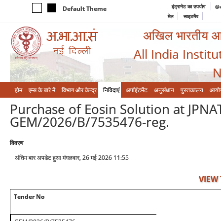
इंट्रानेट का उपयोग
@a
Default Theme
मेल
साइटमैप
अखिल भारतीय आयुर
All India Instit
N
होम
एम्‍स के बारे में
विभाग और केन्‍द्र
निविदाएं
अपॉइंटमेंट
अनुसंधान
पुस्तकालय
आयो
Purchase of Eosin Solution at JPNA
GEM/2026/B/7535476-reg.
विवरण
अंतिम बार अपडेट हुआ मंगलवार, 26 मई 2026 11:55
VIEW
Tender No