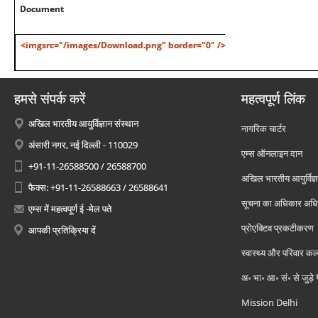
Document
<imgsrc="/images/Download.png" border="0" />
हमसे संपर्क करें
महत्वपूर्ण लिंक
अखिल भारतीय आयुर्विज्ञान संस्थान
नागरिक चार्टर
अंसारी नगर, नई दिल्ली - 110029
एम्स ऑनलाइन दान
+91-11-26588500 / 26588700
अखिल भारतीय आयुर्विज्ञ
फैक्स: +91-11-26588663 / 26588641
सूचना का अधिकार अध
एम्स में महत्वपूर्ण ई -मेल पते
प्रोएक्टिव प्रकटीकरण
आपकी प्रतिक्रिया दें
स्वास्थ्य और परिवार कल
अ॰ भा॰ आ॰ सं॰ से जुड़े
Mission Delhi