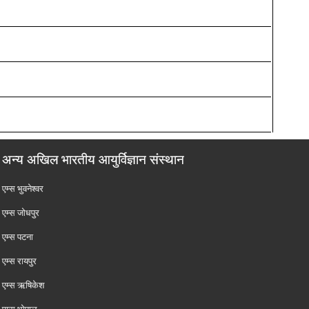
अन्य अखिल भारतीय आयुर्विज्ञान संस्थान
एम्‍स भुवनेश्वर
एम्‍स जोधपुर
एम्‍स पटना
एम्‍स रायपुर
एम्‍स ऋषिकेश