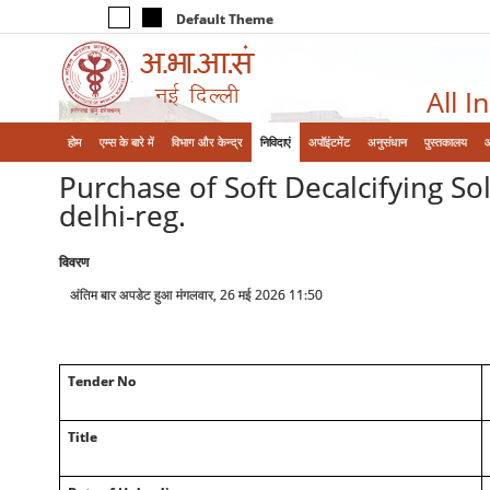
Default Theme
All I
होम
एम्‍स के बारे में
विभाग और केन्‍द्र
निविदाएं
अपॉइंटमेंट
अनुसंधान
पुस्तकालय
Purchase of Soft Decalcifying 
delhi-reg.
विवरण
अंतिम बार अपडेट हुआ मंगलवार, 26 मई 2026 11:50
Tender No
Title