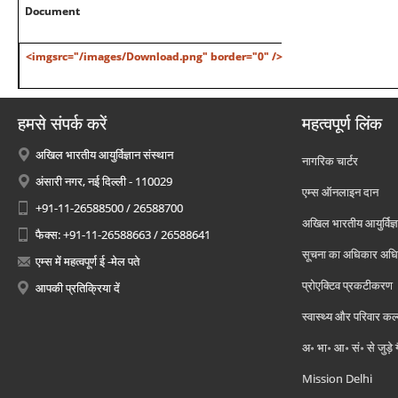
Document
<imgsrc="/images/Download.png" border="0" />
हमसे संपर्क करें
महत्वपूर्ण लिंक
अखिल भारतीय आयुर्विज्ञान संस्थान
नागरिक चार्टर
अंसारी नगर, नई दिल्ली - 110029
एम्स ऑनलाइन दान
+91-11-26588500 / 26588700
अखिल भारतीय आयुर्विज्ञ
फैक्स: +91-11-26588663 / 26588641
सूचना का अधिकार अध
एम्स में महत्वपूर्ण ई -मेल पते
प्रोएक्टिव प्रकटीकरण
आपकी प्रतिक्रिया दें
स्वास्थ्य और परिवार कल
अ॰ भा॰ आ॰ सं॰ से जुड़े
Mission Delhi