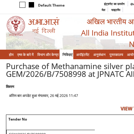
इंट्रानेट का उपयोग
@a
Default Theme
मेल
साइटमैप
अखिल भारतीय आयुर
All India Instit
N
होम
एम्‍स के बारे में
विभाग और केन्‍द्र
निविदाएं
अपॉइंटमेंट
अनुसंधान
पुस्तकालय
आयो
Purchase of Methanamine silver pla
GEM/2026/B/7508998 at JPNATC AII
विवरण
अंतिम बार अपडेट हुआ मंगलवार, 26 मई 2026 11:47
VIEW
Tender No