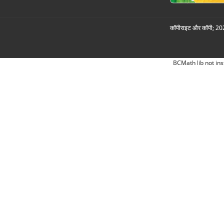
कॉपीराइट और कॉपी; 2026
BCMath lib not ins