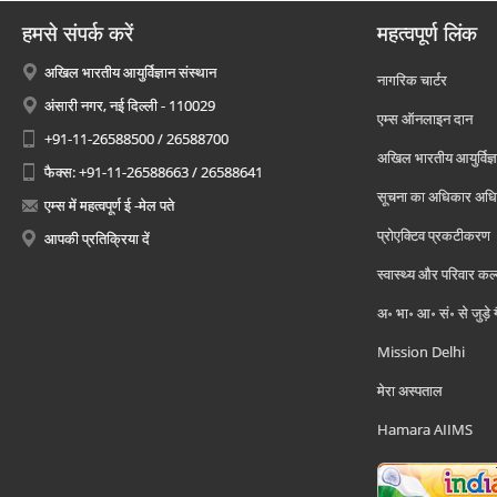
हमसे संपर्क करें
महत्वपूर्ण लिंक
अखिल भारतीय आयुर्विज्ञान संस्थान
नागरिक चार्टर
अंसारी नगर, नई दिल्ली - 110029
एम्स ऑनलाइन दान
+91-11-26588500 / 26588700
अखिल भारतीय आयुर्विज्ञ
फैक्स: +91-11-26588663 / 26588641
सूचना का अधिकार अध
एम्स में महत्वपूर्ण ई -मेल पते
प्रोएक्टिव प्रकटीकरण
आपकी प्रतिक्रिया दें
स्वास्थ्य और परिवार कल
अ॰ भा॰ आ॰ सं॰ से जुड़े
Mission Delhi
मेरा अस्पताल
Hamara AIIMS