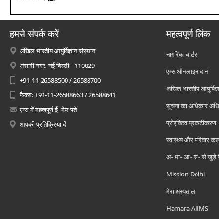
हमसे संपर्क करें
महत्वपूर्ण लिंक
अखिल भारतीय आयुर्विज्ञान संस्थान
नागरिक चार्टर
अंसारी नगर, नई दिल्ली - 110029
एम्स ऑनलाइन दान
+91-11-26588500 / 26588700
अखिल भारतीय आयुर्विज्ञ
फैक्स: +91-11-26588663 / 26588641
सूचना का अधिकार अध
एम्स में महत्वपूर्ण ई -मेल पते
प्रोएक्टिव प्रकटीकरण
आपकी प्रतिक्रिया दें
स्वास्थ्य और परिवार कल
अ॰ भा॰ आ॰ सं॰ से जुड़े
Mission Delhi
मेरा अस्पताल
Hamara AIIMS