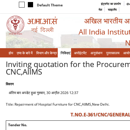
इंट्रानेट का उपयोग
@a
Default Theme
मेल
साइटमैप
अखिल भारतीय आयुर
All India Instit
N
होम
एम्‍स के बारे में
विभाग और केन्‍द्र
निविदाएं
अपॉइंटमेंट
अनुसंधान
पुस्तकालय
आयो
Inviting quotation for the Procurem
CNC,AIIMS
विवरण
अंतिम बार अपडेट हुआ गुरुवार, 30 अप्रैल 2026 12:37
Title: Repairment of Hospital Furniture for CNC,AIIMS,New Delhi.
T.NO.E-361/CNC/GENERAL
Tender No.