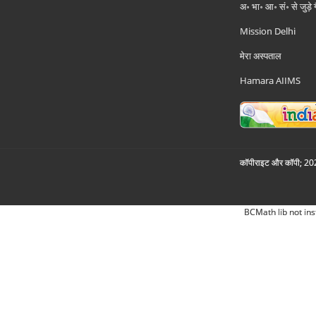
अ॰ भा॰ आ॰ सं॰ से जुड़े
Mission Delhi
मेरा अस्पताल
Hamara AIIMS
कॉपीराइट और कॉपी; 2026
BCMath lib not ins