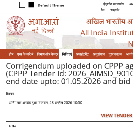
इंट्रानेट का उपयोग
@a
Default Theme
मेल
साइटमैप
अखिल भारतीय आयुर
All India Instit
N
होम
एम्‍स के बारे में
विभाग और केन्‍द्र
निविदाएं
अपॉइंटमेंट
अनुसंधान
पुस्तकालय
आयो
Corrigendum uploaded on CPPP aga
(CPPP Tender Id: 2026_AIMSD_90105
end date upto: 01.05.2026 and bid
विवरण
अंतिम बार अपडेट हुआ मंगलवार, 28 अप्रैल 2026 10:50
VIEW TENDER
Title