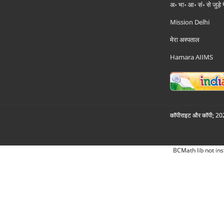
अ॰ भा॰ आ॰ सं॰ से जुड़े
Mission Delhi
मेरा अस्पताल
Hamara AIIMS
कॉपीराइट और कॉपी; 2026
BCMath lib not ins