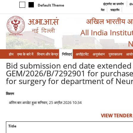
इंट्रानेट का उपयोग
@a
Default Theme
मेल
साइटमैप
अखिल भारतीय आयुर
All India Instit
N
होम
एम्‍स के बारे में
विभाग और केन्‍द्र
निविदाएं
अपॉइंटमेंट
अनुसंधान
पुस्तकालय
आयो
Bid submission end date extended 
GEM/2026/B/7292901 for purchase 
for surgery for department of Neu
विवरण
अंतिम बार अपडेट हुआ शनिवार, 25 अप्रैल 2026 10:34
VIEW TENDER
Title