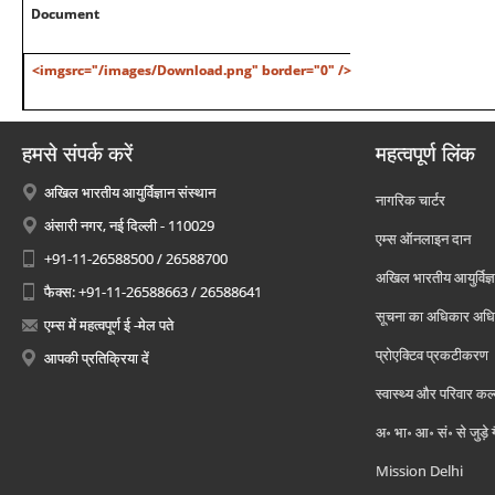
Document
<imgsrc="/images/Download.png" border="0" />
हमसे संपर्क करें
महत्वपूर्ण लिंक
अखिल भारतीय आयुर्विज्ञान संस्थान
नागरिक चार्टर
अंसारी नगर, नई दिल्ली - 110029
एम्स ऑनलाइन दान
+91-11-26588500 / 26588700
अखिल भारतीय आयुर्विज्ञ
फैक्स: +91-11-26588663 / 26588641
सूचना का अधिकार अध
एम्स में महत्वपूर्ण ई -मेल पते
प्रोएक्टिव प्रकटीकरण
आपकी प्रतिक्रिया दें
स्वास्थ्य और परिवार कल
अ॰ भा॰ आ॰ सं॰ से जुड़े
Mission Delhi