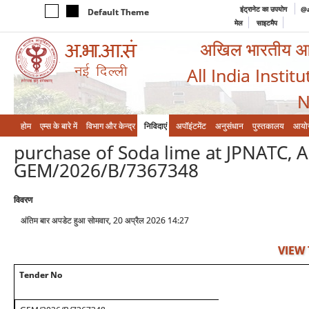
इंट्रानेट का उपयोग
@a
Default Theme
मेल
साइटमैप
अखिल भारतीय आयुर
All India Instit
N
होम
एम्‍स के बारे में
विभाग और केन्‍द्र
निविदाएं
अपॉइंटमेंट
अनुसंधान
पुस्तकालय
आयो
purchase of Soda lime at JPNATC, A
GEM/2026/B/7367348
विवरण
अंतिम बार अपडेट हुआ सोमवार, 20 अप्रैल 2026 14:27
VIEW
Tender No