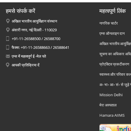
हमसे संपर्क करें
महत्वपूर्ण लिंक
अखिल भारतीय आयुर्विज्ञान संस्थान
नागरिक चार्टर
अंसारी नगर, नई दिल्ली - 110029
एम्स ऑनलाइन दान
+91-11-26588500 / 26588700
अखिल भारतीय आयुर्विज्ञ
फैक्स: +91-11-26588663 / 26588641
सूचना का अधिकार अध
एम्स में महत्वपूर्ण ई -मेल पते
प्रोएक्टिव प्रकटीकरण
आपकी प्रतिक्रिया दें
स्वास्थ्य और परिवार कल
अ॰ भा॰ आ॰ सं॰ से जुड़े
Mission Delhi
मेरा अस्पताल
Hamara AIIMS