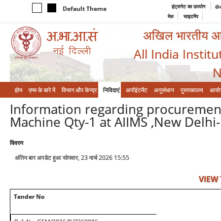
इंट्रानेट का उपयोग
@a
Default Theme
मेल
साइटमैप
अखिल भारतीय आयुर
All India Instit
N
होम
एम्‍स के बारे में
विभाग और केन्‍द्र
निविदाएं
अपॉइंटमेंट
अनुसंधान
पुस्तकालय
आयो
Information regarding procuremen
Machine Qty-1 at AIIMS ,New Delh
विवरण
अंतिम बार अपडेट हुआ सोमवार, 23 मार्च 2026 15:55
VIEW
Tender No