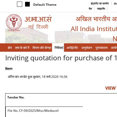
इंट्रानेट का उपयोग
@a
Default Theme
मेल
साइटमैप
अखिल भारतीय आयुर
All India Instit
N
होम
एम्‍स के बारे में
विभाग और केन्‍द्र
निविदाएं
अपॉइंटमेंट
अनुसंधान
पुस्तकालय
आयो
Inviting quotation for purchase of 
विवरण
अंतिम बार अपडेट हुआ बुधवार, 18 मार्च 2026 16:36
VIEW
Tender No.
File No. CF-09/2025/Misc/Mediacell