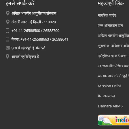
हमसे संपर्क करें
महत्वपूर्ण लिंक
अखिल भारतीय आयुर्विज्ञान संस्थान
नागरिक चार्टर
अंसारी नगर, नई दिल्ली - 110029
एम्स ऑनलाइन दान
+91-11-26588500 / 26588700
अखिल भारतीय आयुर्विज्ञ
फैक्स: +91-11-26588663 / 26588641
सूचना का अधिकार अध
एम्स में महत्वपूर्ण ई -मेल पते
प्रोएक्टिव प्रकटीकरण
आपकी प्रतिक्रिया दें
स्वास्थ्य और परिवार कल
अ॰ भा॰ आ॰ सं॰ से जुड़े
Mission Delhi
मेरा अस्पताल
Hamara AIIMS