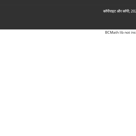
कॉपीराइट और कॉपी; 2026
BCMath lib not ins