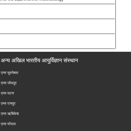
अन्य अखिल भारतीय आयुर्विज्ञान संस्थान
एम्‍स भुवनेश्वर
एम्‍स जोधपुर
एम्‍स पटना
एम्‍स रायपुर
एम्‍स ऋषिकेश
एम्‍स भोपाल