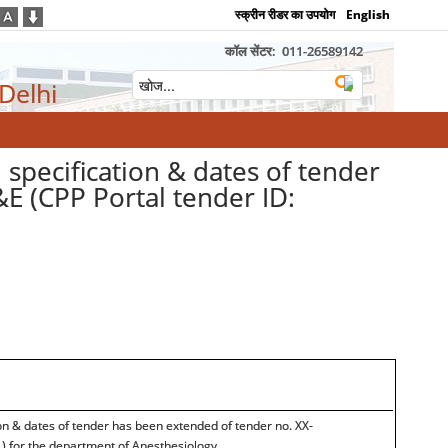
स्क्रीन रीडर का उपयोग
English
कॉल सेंटर:
011-26589142
 Delhi
pecification & dates of tender
 (CPP Portal tender ID:
n & dates of tender has been extended of tender no. XX-
 for the department of Anesthesiology