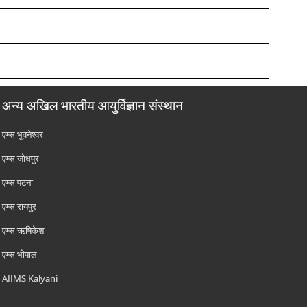
अन्य अखिल भारतीय आयुर्विज्ञान संस्थान
एम्‍स भुवनेश्वर
एम्‍स जोधपुर
एम्‍स पटना
एम्‍स रायपुर
एम्‍स ऋषिकेश
एम्‍स भोपाल
AIIMS Kalyani