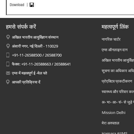
हमसे संपर्क करें
महत्वपूर्ण लिंक
अखिल भारतीय आयुर्विज्ञान संस्थान
नागरिक चार्टर
अंसारी नगर, नई दिल्ली - 110029
एम्स ऑनलाइन दान
+91-11-26588500 / 26588700
अखिल भारतीय आयुर्विज्ञ
फैक्स: +91-11-26588663 / 26588641
सूचना का अधिकार अध
एम्स में महत्वपूर्ण ई -मेल पते
प्रोएक्टिव प्रकटीकरण
आपकी प्रतिक्रिया दें
स्वास्थ्य और परिवार कल
अ॰ भा॰ आ॰ सं॰ से जुड़े
Mission Delhi
मेरा अस्पताल
Hamara AIIMS