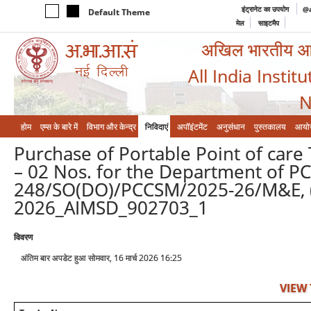
इंट्रानेट का उपयोग
@a
Default Theme
मेल
साइटमैप
अखिल भारतीय आयुर
All India Instit
N
होम
एम्‍स के बारे में
विभाग और केन्‍द्र
निविदाएं
अपॉइंटमेंट
अनुसंधान
पुस्तकालय
आयो
Purchase of Portable Point of car
– 02 Nos. for the Department of P
248/SO(DO)/PCCSM/2025-26/M&E, (C
2026_AIMSD_902703_1
विवरण
अंतिम बार अपडेट हुआ सोमवार, 16 मार्च 2026 16:25
VIEW