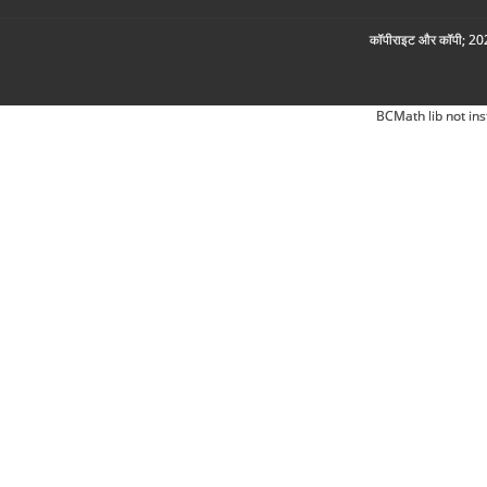
कॉपीराइट और कॉपी; 2026
BCMath lib not ins