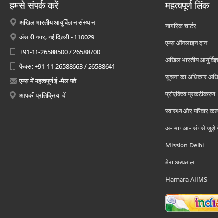
हमसे संपर्क करें
महत्वपूर्ण लिंक
अखिल भारतीय आयुर्विज्ञान संस्थान
नागरिक चार्टर
अंसारी नगर, नई दिल्ली - 110029
एम्स ऑनलाइन दान
+91-11-26588500 / 26588700
अखिल भारतीय आयुर्विज्ञ
फैक्स: +91-11-26588663 / 26588641
सूचना का अधिकार अध
एम्स में महत्वपूर्ण ई -मेल पते
प्रोएक्टिव प्रकटीकरण
आपकी प्रतिक्रिया दें
स्वास्थ्य और परिवार कल
अ॰ भा॰ आ॰ सं॰ से जुड़े
Mission Delhi
मेरा अस्पताल
Hamara AIIMS