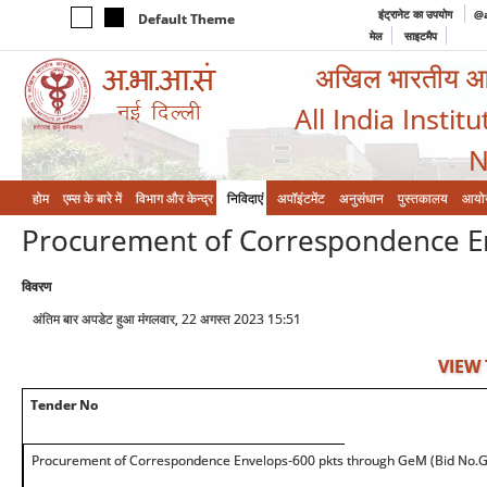
इंट्रानेट का उपयोग
@a
Default Theme
मेल
साइटमैप
अखिल भारतीय आयुर
All India Instit
N
होम
एम्‍स के बारे में
विभाग और केन्‍द्र
निविदाएं
अपॉइंटमेंट
अनुसंधान
पुस्तकालय
आयो
Procurement of Correspondence En
विवरण
अंतिम बार अपडेट हुआ मंगलवार, 22 अगस्त 2023 15:51
VIEW
Tender No
Procurement of Correspondence Envelops-600 pkts through GeM (Bid No