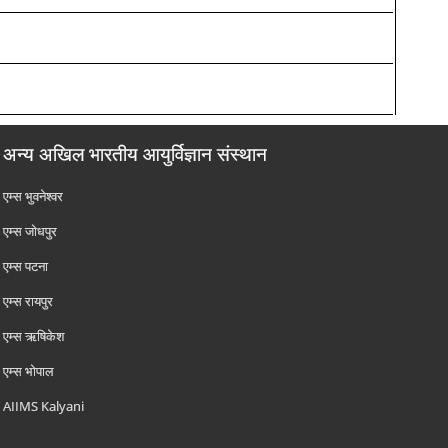
अन्य अखिल भारतीय आयुर्विज्ञान संस्थान
एम्‍स भुवनेश्वर
एम्‍स जोधपुर
एम्‍स पटना
एम्‍स रायपुर
एम्‍स ऋषिकेश
एम्‍स भोपाल
AIIMS Kalyani