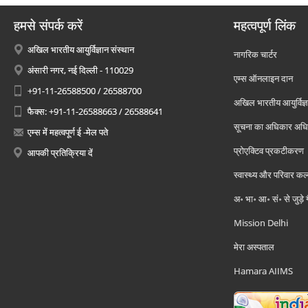
हमसे संपर्क करें
महत्वपूर्ण लिंक
अखिल भारतीय आयुर्विज्ञान संस्थान
नागरिक चार्टर
अंसारी नगर, नई दिल्ली - 110029
एम्स ऑनलाइन दान
+91-11-26588500 / 26588700
अखिल भारतीय आयुर्विज्ञ
फैक्स: +91-11-26588663 / 26588641
सूचना का अधिकार अध
एम्स में महत्वपूर्ण ई -मेल पते
प्रोएक्टिव प्रकटीकरण
आपकी प्रतिक्रिया दें
स्वास्थ्य और परिवार कल
अ॰ भा॰ आ॰ सं॰ से जुड़े
Mission Delhi
मेरा अस्पताल
Hamara AIIMS