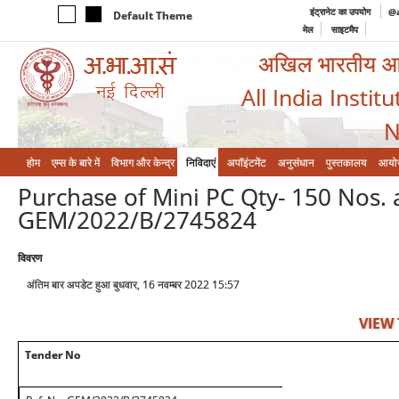
इंट्रानेट का उपयोग
@a
Default Theme
मेल
साइटमैप
अखिल भारतीय आयुर
All India Instit
N
होम
एम्‍स के बारे में
विभाग और केन्‍द्र
निविदाएं
अपॉइंटमेंट
अनुसंधान
पुस्तकालय
आयो
Purchase of Mini PC Qty- 150 Nos.
GEM/2022/B/2745824
विवरण
अंतिम बार अपडेट हुआ बुधवार, 16 नवम्बर 2022 15:57
VIEW
Tender No