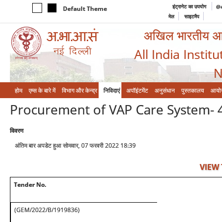
इंट्रानेट का उपयोग
@a
Default Theme
मेल
साइटमैप
अखिल भारतीय आयुर
All India Instit
N
होम
एम्‍स के बारे में
विभाग और केन्‍द्र
निविदाएं
अपॉइंटमेंट
अनुसंधान
पुस्तकालय
आयो
Procurement of VAP Care System- 
विवरण
अंतिम बार अपडेट हुआ सोमवार, 07 फरवरी 2022 18:39
VIEW
Tender No.
(GEM/2022/B/1919836)