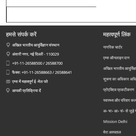
हमसे संपर्क करें
महत्वपूर्ण लिंक
अखिल भारतीय आयुर्विज्ञान संस्थान
नागरिक चार्टर
अंसारी नगर, नई दिल्ली - 110029
एम्स ऑनलाइन दान
+91-11-26588500 / 26588700
अखिल भारतीय आयुर्विज्ञ
फैक्स: +91-11-26588663 / 26588641
सूचना का अधिकार अध
एम्स में महत्वपूर्ण ई -मेल पते
प्रोएक्टिव प्रकटीकरण
आपकी प्रतिक्रिया दें
स्वास्थ्य और परिवार कल
अ॰ भा॰ आ॰ सं॰ से जुड़े
Mission Delhi
मेरा अस्पताल