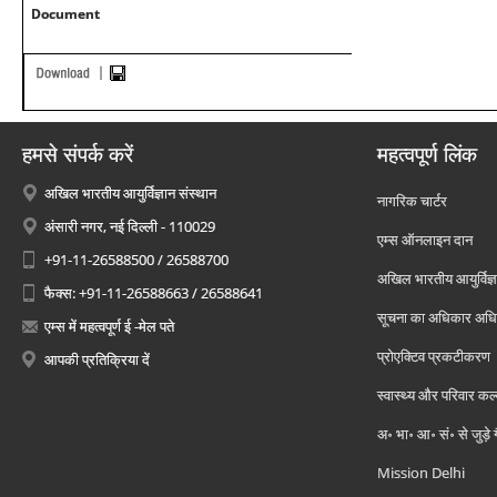
Document
हमसे संपर्क करें
महत्वपूर्ण लिंक
अखिल भारतीय आयुर्विज्ञान संस्थान
नागरिक चार्टर
अंसारी नगर, नई दिल्ली - 110029
एम्स ऑनलाइन दान
+91-11-26588500 / 26588700
अखिल भारतीय आयुर्विज्ञ
फैक्स: +91-11-26588663 / 26588641
सूचना का अधिकार अध
एम्स में महत्वपूर्ण ई -मेल पते
प्रोएक्टिव प्रकटीकरण
आपकी प्रतिक्रिया दें
स्वास्थ्य और परिवार कल
अ॰ भा॰ आ॰ सं॰ से जुड़े
Mission Delhi