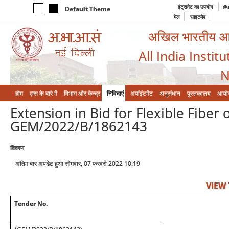
इंट्रानेट का उपयोग
@a
Default Theme
मेल
साइटमैप
अखिल भारतीय आयुर
All India Instit
N
होम
एम्‍स के बारे में
विभाग और केन्‍द्र
निविदाएं
अपॉइंटमेंट
अनुसंधान
पुस्तकालय
आयो
Extension in Bid for Flexible Fiber
GEM/2022/B/1862143
विवरण
अंतिम बार अपडेट हुआ सोमवार, 07 फरवरी 2022 10:19
VIEW
Tender No.