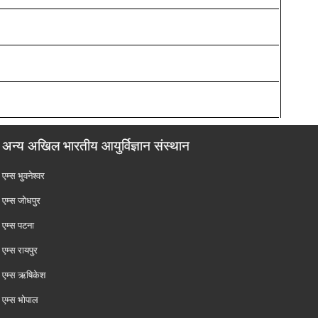
अन्य अखिल भारतीय आयुर्विज्ञान संस्थान
एम्‍स भुवनेश्वर
एम्‍स जोधपुर
एम्‍स पटना
एम्‍स रायपुर
एम्‍स ऋषिकेश
एम्‍स भोपाल