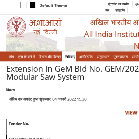
इंट्रानेट का उपयोग
@a
Default Theme
मेल
साइटमैप
अखिल भारतीय आयुर
All India Instit
N
होम
एम्‍स के बारे में
विभाग और केन्‍द्र
निविदाएं
अपॉइंटमेंट
अनुसंधान
पुस्तकालय
आयो
Extension in GeM Bid No. GEM/20
Modular Saw System
विवरण
अंतिम बार अपडेट हुआ शुक्रवार, 04 फरवरी 2022 15:30
VIEW
Tender No.