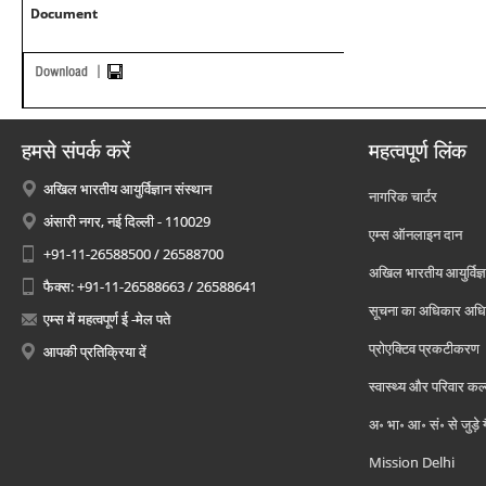
Document
हमसे संपर्क करें
महत्वपूर्ण लिंक
अखिल भारतीय आयुर्विज्ञान संस्थान
नागरिक चार्टर
अंसारी नगर, नई दिल्ली - 110029
एम्स ऑनलाइन दान
+91-11-26588500 / 26588700
अखिल भारतीय आयुर्विज्ञ
फैक्स: +91-11-26588663 / 26588641
सूचना का अधिकार अध
एम्स में महत्वपूर्ण ई -मेल पते
प्रोएक्टिव प्रकटीकरण
आपकी प्रतिक्रिया दें
स्वास्थ्य और परिवार कल
अ॰ भा॰ आ॰ सं॰ से जुड़े
Mission Delhi