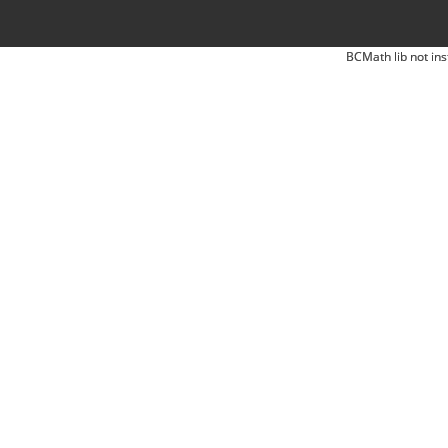
BCMath lib not ins