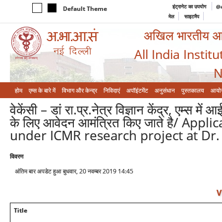
इंट्रानेट का उपयोग
@a
Default Theme
मेल
साइटमैप
अखिल भारतीय आयुर
All India Instit
N
होम
एम्‍स के बारे में
विभाग और केन्‍द्र
निविदाएं
अपॉइंटमेंट
अनुसंधान
पुस्तकालय
आयो
वेकेंसी – डां रा.प्र.नेत्र विज्ञान केंद्र, एम्स
के लिए आवेदन आमंत्रित किए जाते है/ App
under ICMR research project at Dr.
विवरण
अंतिम बार अपडेट हुआ बुधवार, 20 नवम्बर 2019 14:45
V
Title