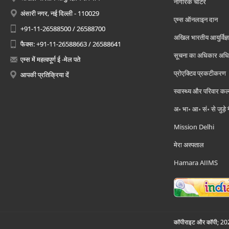
नागरिक चार्टर
अंसारी नगर, नई दिल्ली - 110029
एम्स ऑनलाइन दान
+91-11-26588500 / 26588700
अखिल भारतीय आयुर्विज्ञ
फैक्स: +91-11-26588663 / 26588641
सूचना का अधिकार अध
एम्स में महत्वपूर्ण ई -मेल पते
प्रोएक्टिव प्रकटीकरण
आपकी प्रतिक्रिया दें
स्वास्थ्य और परिवार कल
अ॰ भा॰ आ॰ सं॰ से जुड़े
Mission Delhi
मेरा अस्पताल
Hamara AIIMS
कॉपीराइट और कॉपी; 2026