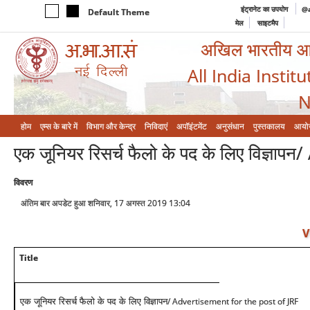
इंट्रानेट का उपयोग
@a
Default Theme
मेल
साइटमैप
अखिल भारतीय आयुर
All India Instit
N
होम
एम्‍स के बारे में
विभाग और केन्‍द्र
निविदाएं
अपॉइंटमेंट
अनुसंधान
पुस्तकालय
आयो
एक जूनियर रिसर्च फैलो के पद के लिए विज्ञ
विवरण
अंतिम बार अपडेट हुआ शनिवार, 17 अगस्त 2019 13:04
V
Title
/ Advertisement for the post of JRF
एक जूनियर रिसर्च फैलो के पद के लिए विज्ञापन