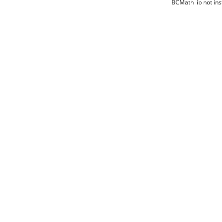
BCMath lib not ins