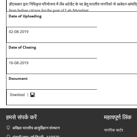
डीएचआर
द्वारा
निधिकृत
परियोजना
में
लैब
अटेडैट
के
पद
हेतु
भारतीय
नागरिको
से
आवेदन
आंमत्
from Indian citizen for the post of Lab Attendant
Date of Uploading
02-08-2019
Date of Closing
16-08-2019
Document
हमसे संपर्क करें
महत्वपूर्ण लिंक
अखिल भारतीय आयुर्विज्ञान संस्थान
नागरिक चार्टर