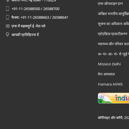
अंसारी नगर, नई दिल्ली - 110029
एम्स ऑनलाइन दान
+91-11-26588500 / 26588700
अखिल भारतीय आयुर्विज्ञ
फैक्स: +91-11-26588663 / 26588641
सूचना का अधिकार अध
एम्स में महत्वपूर्ण ई -मेल पते
प्रोएक्टिव प्रकटीकरण
आपकी प्रतिक्रिया दें
स्वास्थ्य और परिवार कल
अ॰ भा॰ आ॰ सं॰ से जुड़े
Mission Delhi
मेरा अस्पताल
Hamara AIIMS
कॉपीराइट और कॉपी; 2026