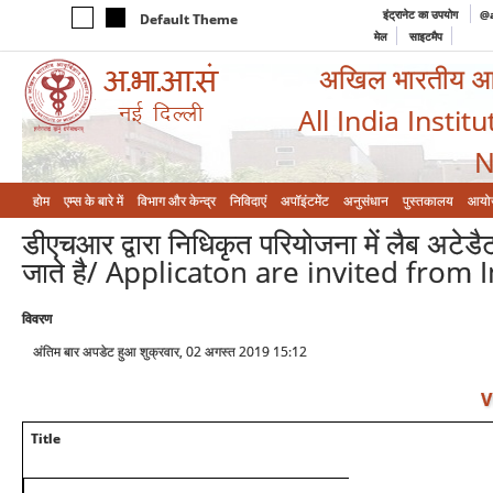
इंट्रानेट का उपयोग
@a
Default Theme
मेल
साइटमैप
अखिल भारतीय आयुर
All India Instit
N
होम
एम्‍स के बारे में
विभाग और केन्‍द्र
निविदाएं
अपॉइंटमेंट
अनुसंधान
पुस्तकालय
आयो
डीएचआर द्वारा निधिकृत परियोजना में लैब अटेड
जाते है/ Applicaton are invited from
विवरण
अंतिम बार अपडेट हुआ शुक्रवार, 02 अगस्त 2019 15:12
V
Title