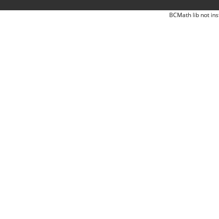
BCMath lib not ins