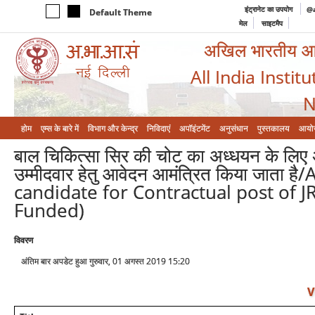
इंट्रानेट का उपयोग
@a
Default Theme
मेल
साइटमैप
अखिल भारतीय आयुर
All India Instit
N
होम
एम्‍स के बारे में
विभाग और केन्‍द्र
निविदाएं
अपॉइंटमेंट
अनुसंधान
पुस्तकालय
आयो
बाल चिकित्सा सिर की चोट का अध्धयन के लिए अन
उम्मीदवार हेतु आवेदन आमंत्रित किया जाता 
candidate for Contractual post of J
Funded)
विवरण
अंतिम बार अपडेट हुआ गुरुवार, 01 अगस्त 2019 15:20
V