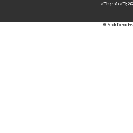
कॉपीराइट और कॉपी; 2026
BCMath lib not ins