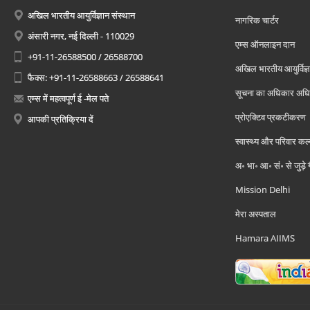
अखिल भारतीय आयुर्विज्ञान संस्थान
नागरिक चार्टर
अंसारी नगर, नई दिल्ली - 110029
एम्स ऑनलाइन दान
+91-11-26588500 / 26588700
अखिल भारतीय आयुर्विज्ञ
फैक्स: +91-11-26588663 / 26588641
सूचना का अधिकार अध
एम्स में महत्वपूर्ण ई -मेल पते
प्रोएक्टिव प्रकटीकरण
आपकी प्रतिक्रिया दें
स्वास्थ्य और परिवार कल
अ॰ भा॰ आ॰ सं॰ से जुड़े
Mission Delhi
मेरा अस्पताल
Hamara AIIMS