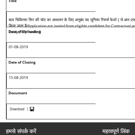
Title
बाल चिकित्सा सिर की चोट का अध्धयन के लिए अनुबंद पद जुनियर रिसर्च फेलो ( जे.आर.एफ) 
/Application are invited from eligible candidate for Contractual po
किया जाता है
Date of Uploading
Study (NIH Funded)
01-08-2019
Date of Closing
15-08-2019
Document
हमसे संपर्क करें
महत्वपूर्ण लिंक