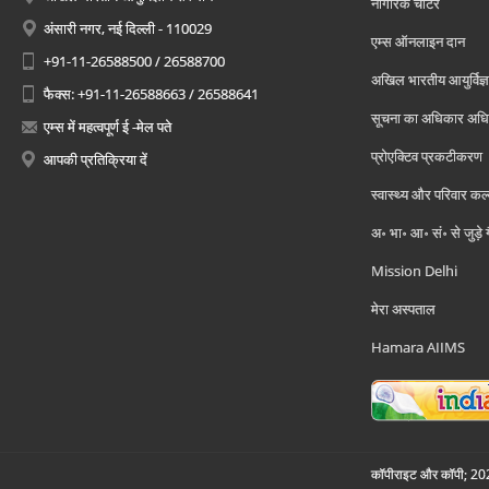
नागरिक चार्टर
अंसारी नगर, नई दिल्ली - 110029
एम्स ऑनलाइन दान
+91-11-26588500 / 26588700
अखिल भारतीय आयुर्विज्ञ
फैक्स: +91-11-26588663 / 26588641
सूचना का अधिकार अध
एम्स में महत्वपूर्ण ई -मेल पते
प्रोएक्टिव प्रकटीकरण
आपकी प्रतिक्रिया दें
स्वास्थ्य और परिवार कल
अ॰ भा॰ आ॰ सं॰ से जुड़े
Mission Delhi
मेरा अस्पताल
Hamara AIIMS
कॉपीराइट और कॉपी; 2026