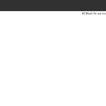
BCMath lib not ins