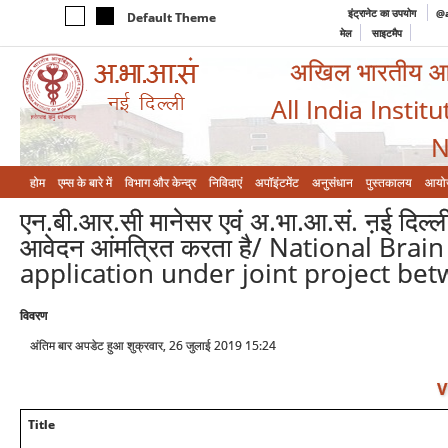
इंट्रानेट का उपयोग
@a
Default Theme
मेल
साइटमैप
अखिल भारतीय आयुर
All India Instit
N
होम
एम्‍स के बारे में
विभाग और केन्‍द्र
निविदाएं
अपॉइंटमेंट
अनुसंधान
पुस्तकालय
आयो
एन.बी.आर.सी मानेसर एवं अ.भा.आ.सं. ऩई दिल्ली क
आवेदन आंमत्रित करता है/ National Bra
application under joint project b
विवरण
अंतिम बार अपडेट हुआ शुक्रवार, 26 जुलाई 2019 15:24
V
Title