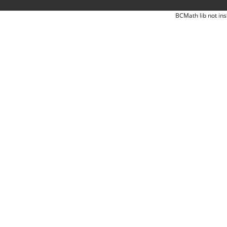
BCMath lib not ins