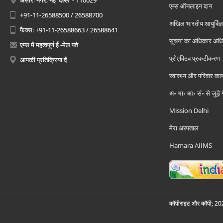
अंसारी नगर, नई दिल्ली - 110029
एम्स ऑनलाइन दान
+91-11-26588500 / 26588700
अखिल भारतीय आयुर्विज्ञ
फैक्स: +91-11-26588663 / 26588641
सूचना का अधिकार अध
एम्स में महत्वपूर्ण ई -मेल पते
प्रोएक्टिव प्रकटीकरण
आपकी प्रतिक्रिया दें
स्वास्थ्य और परिवार कल
अ॰ भा॰ आ॰ सं॰ से जुड़े
Mission Delhi
मेरा अस्पताल
Hamara AIIMS
कॉपीराइट और कॉपी; 2026