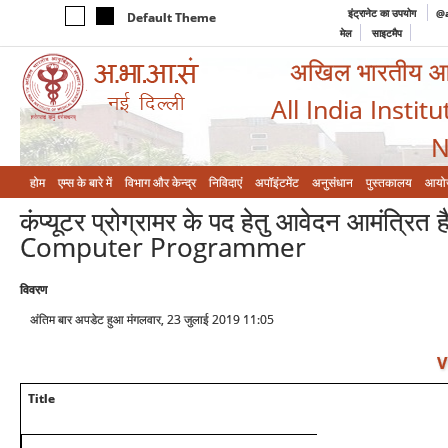
इंट्रानेट का उपयोग
@a
Default Theme
मेल
साइटमैप
अखिल भारतीय आयुर
All India Instit
N
होम
एम्‍स के बारे में
विभाग और केन्‍द्र
निविदाएं
अपॉइंटमेंट
अनुसंधान
पुस्तकालय
आयो
कंप्यूटर प्रोग्रामर के पद हेतु आवेदन आमंत्
Computer Programmer
विवरण
अंतिम बार अपडेट हुआ मंगलवार, 23 जुलाई 2019 11:05
V
Title