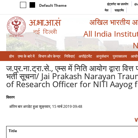
इंट्रानेट का उपयोग
@a
Default Theme
मेल
साइटमैप
अखिल भारतीय आयुर
All India Instit
N
होम
एम्‍स के बारे में
विभाग और केन्‍द्र
निविदाएं
अपॉइंटमेंट
अनुसंधान
पुस्तकालय
आयो
ज.प्र.ना.ट्रा.से., एम्स में निति आयोग द्वारा वि
भर्ती सूचना/ Jai Prakash Narayan Tr
of Research Officer for NITI Aayog 
विवरण
अंतिम बार अपडेट हुआ शुक्रवार, 15 मार्च 2019 09:48
V
Title