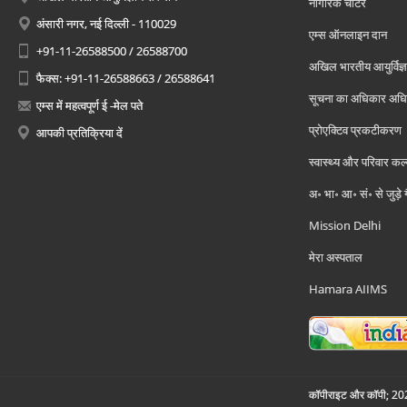
नागरिक चार्टर
अंसारी नगर, नई दिल्ली - 110029
एम्स ऑनलाइन दान
+91-11-26588500 / 26588700
अखिल भारतीय आयुर्विज्ञ
फैक्स: +91-11-26588663 / 26588641
सूचना का अधिकार अध
एम्स में महत्वपूर्ण ई -मेल पते
प्रोएक्टिव प्रकटीकरण
आपकी प्रतिक्रिया दें
स्वास्थ्य और परिवार कल
अ॰ भा॰ आ॰ सं॰ से जुड़े
Mission Delhi
मेरा अस्पताल
Hamara AIIMS
कॉपीराइट और कॉपी; 2026