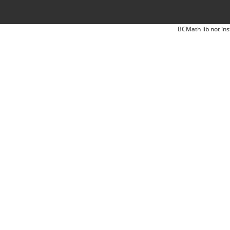
BCMath lib not ins