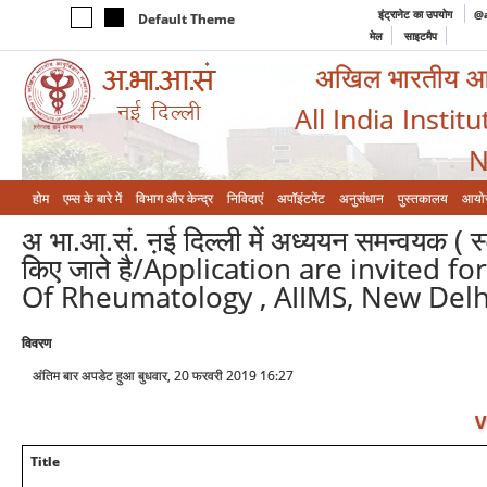
इंट्रानेट का उपयोग
@a
Default Theme
मेल
साइटमैप
अखिल भारतीय आयुर
All India Instit
N
होम
एम्‍स के बारे में
विभाग और केन्‍द्र
निविदाएं
अपॉइंटमेंट
अनुसंधान
पुस्तकालय
आयो
अ भा.आ.सं. ऩई दिल्ली में अध्ययन समन्वयक ( स्
किए जाते है/Application are invited f
Of Rheumatology , AIIMS, New Delh
विवरण
अंतिम बार अपडेट हुआ बुधवार, 20 फरवरी 2019 16:27
V
Title