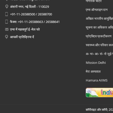
नागरिक चार्टर
अंसारी नगर, नई दिल्ली - 110029
एम्स ऑनलाइन दान
+91-11-26588500 / 26588700
अखिल भारतीय आयुर्विज्ञ
फैक्स: +91-11-26588663 / 26588641
सूचना का अधिकार अध
एम्स में महत्वपूर्ण ई -मेल पते
प्रोएक्टिव प्रकटीकरण
आपकी प्रतिक्रिया दें
स्वास्थ्य और परिवार कल
अ॰ भा॰ आ॰ सं॰ से जुड़े
Mission Delhi
मेरा अस्पताल
Hamara AIIMS
कॉपीराइट और कॉपी; 2026