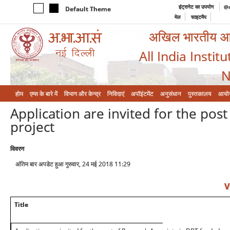
इंट्रानेट का उपयोग
@a
Default Theme
मेल
साइटमैप
अखिल भारतीय आयुर
All India Instit
N
होम
एम्‍स के बारे में
विभाग और केन्‍द्र
निविदाएं
अपॉइंटमेंट
अनुसंधान
पुस्तकालय
आयो
Application are invited for the pos
project
विवरण
अंतिम बार अपडेट हुआ गुरुवार, 24 मई 2018 11:29
V
Title