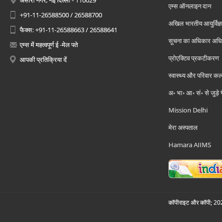
अंसारी नगर, नई दिल्ली - 110029
एम्स ऑनलाइन दान
+91-11-26588500 / 26588700
अखिल भारतीय आयुर्विज्ञ
फैक्स: +91-11-26588663 / 26588641
सूचना का अधिकार अध
एम्स में महत्वपूर्ण ई -मेल पते
प्रोएक्टिव प्रकटीकरण
आपकी प्रतिक्रिया दें
स्वास्थ्य और परिवार कल
अ॰ भा॰ आ॰ सं॰ से जुड़े
Mission Delhi
मेरा अस्पताल
Hamara AIIMS
कॉपीराइट और कॉपी; 2026