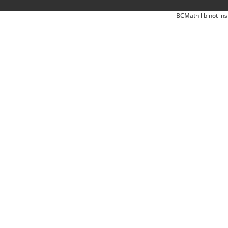
BCMath lib not ins