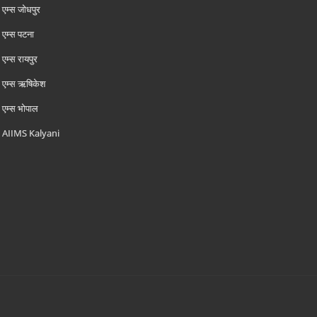
एम्‍स जोधपुर
एम्‍स पटना
एम्‍स रायपुर
एम्‍स ऋषिकेश
एम्‍स भोपाल
AIIMS Kalyani