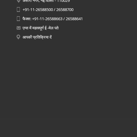
अंसारी नगर, नई दिल्ली - 110029
+91-11-26588500 / 26588700
फैक्स: +91-11-26588663 / 26588641
एम्स में महत्वपूर्ण ई -मेल पते
आपकी प्रतिक्रिया दें