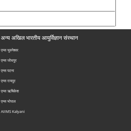
अन्य अखिल भारतीय आयुर्विज्ञान संस्थान
एम्‍स भुवनेश्वर
एम्‍स जोधपुर
एम्‍स पटना
एम्‍स रायपुर
एम्‍स ऋषिकेश
एम्‍स भोपाल
AIIMS Kalyani