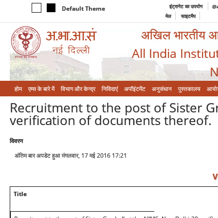
इंट्रानेट का उपयोग
@a
Default Theme
मेल
साइटमैप
अखिल भारतीय आयुर
All India Instit
N
होम
एम्‍स के बारे में
विभाग और केन्‍द्र
निविदाएं
अपॉइंटमेंट
अनुसंधान
पुस्तकालय
आयो
Recruitment to the post of Sister G
verification of documents thereof.
विवरण
अंतिम बार अपडेट हुआ मंगलवार, 17 मई 2016 17:21
V
Title