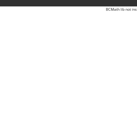
BCMath lib not ins