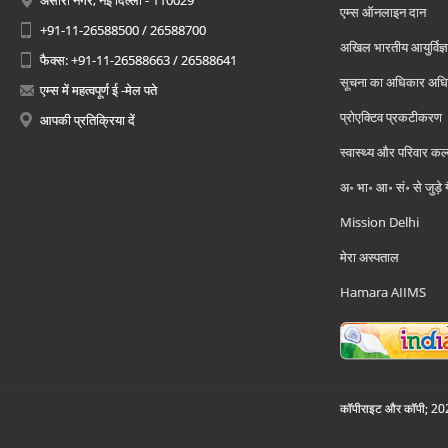
अंसारी नगर, नई दिल्ली - 110029
एम्स ऑनलाइन दान
+91-11-26588500 / 26588700
अखिल भारतीय आयुर्विज्ञ
फैक्स: +91-11-26588663 / 26588641
सूचना का अधिकार अध
एम्स में महत्वपूर्ण ई -मेल पते
प्रोएक्टिव प्रकटीकरण
आपकी प्रतिक्रिया दें
स्वास्थ्य और परिवार कल
अ॰ भा॰ आ॰ सं॰ से जुड़े
Mission Delhi
मेरा अस्पताल
Hamara AIIMS
कॉपीराइट और कॉपी; 2026