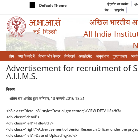
इंट्रानेट का उपयोग
@a
Default Theme
मेल
साइटमैप
अखिल भारतीय आयुर
All India Instit
N
होम
एम्‍स के बारे में
विभाग और केन्‍द्र
निविदाएं
अपॉइंटमेंट
अनुसंधान
पुस्तकालय
आयो
Advertisement for recruitment of S.
A.I.I.M.S.
विवरण
अंतिम बार अपडेट हुआ शनिवार, 13 फरवरी 2016 18:21
<h3 class="detailh3" style="text-align: center;">VIEW DETAILS</h3>
<div class="detail">
<div class="left">Title</div>
<div class="right">Advertisement of Senior Research Officer under the project
<div class="left">Date of Uploading</div>