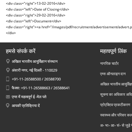
<div class="right">13-02-2016</div>
<div class="left">Date of Closing</div>
<div class="right">29-02-2016</div>
<div class="left">Document</div>
<div class="right"><a href="/images/pdf/recruitment/advertisement/advert.
</div>
हमसे संपर्क करें
महत्वपूर्ण लिंक
अखिल भारतीय आयुर्विज्ञान संस्थान
नागरिक चार्टर
अंसारी नगर, नई दिल्ली - 110029
एम्स ऑनलाइन दान
+91-11-26588500 / 26588700
अखिल भारतीय आयुर्विज्ञ
फैक्स: +91-11-26588663 / 26588641
सूचना का अधिकार अध
एम्स में महत्वपूर्ण ई -मेल पते
प्रोएक्टिव प्रकटीकरण
आपकी प्रतिक्रिया दें
स्वास्थ्य और परिवार कल
अ॰ भा॰ आ॰ सं॰ से जुड़े