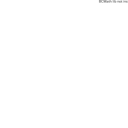
BCMath lib not ins