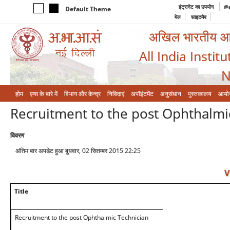
इंट्रानेट का उपयोग
@a
Default Theme
मेल
साइटमैप
अखिल भारतीय आयुर
All India Instit
N
होम
एम्‍स के बारे में
विभाग और केन्‍द्र
निविदाएं
अपॉइंटमेंट
अनुसंधान
पुस्तकालय
आयो
Recruitment to the post Ophthalmi
विवरण
अंतिम बार अपडेट हुआ बुधवार, 02 सितम्बर 2015 22:25
V
Title
Recruitment to the post Ophthalmic Technician