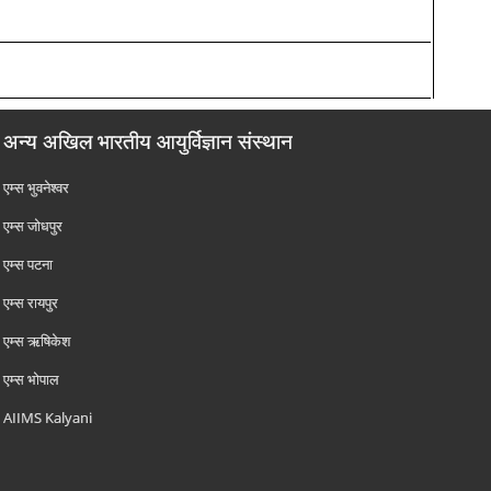
अन्य अखिल भारतीय आयुर्विज्ञान संस्थान
एम्‍स भुवनेश्वर
एम्‍स जोधपुर
एम्‍स पटना
एम्‍स रायपुर
एम्‍स ऋषिकेश
एम्‍स भोपाल
AIIMS Kalyani