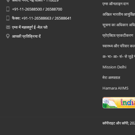
अंसारी नगर, नई दिल्ली - 110029
एम्स ऑनलाइन दान
+91-11-26588500 / 26588700
अखिल भारतीय आयुर्विज्ञ
फैक्स: +91-11-26588663 / 26588641
सूचना का अधिकार अध
एम्स में महत्वपूर्ण ई -मेल पते
प्रोएक्टिव प्रकटीकरण
आपकी प्रतिक्रिया दें
स्वास्थ्य और परिवार कल
अ॰ भा॰ आ॰ सं॰ से जुड़े
Mission Delhi
मेरा अस्पताल
Hamara AIIMS
कॉपीराइट और कॉपी; 2026