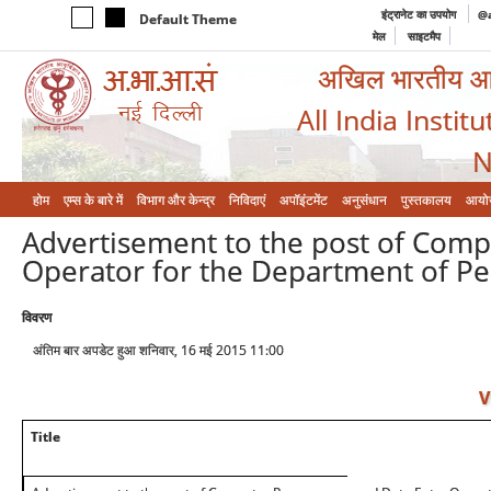
इंट्रानेट का उपयोग
@a
Default Theme
मेल
साइटमैप
अखिल भारतीय आयुर
All India Instit
N
होम
एम्‍स के बारे में
विभाग और केन्‍द्र
निविदाएं
अपॉइंटमेंट
अनुसंधान
पुस्तकालय
आयो
Advertisement to the post of Com
Operator for the Department of Ped
विवरण
अंतिम बार अपडेट हुआ शनिवार, 16 मई 2015 11:00
V
Title