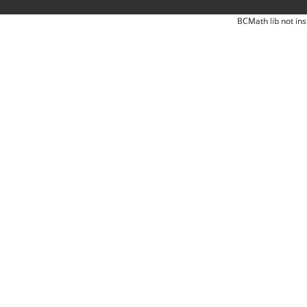
BCMath lib not ins