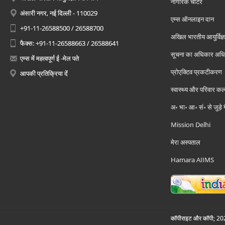
नागरिक चार्टर
अंसारी नगर, नई दिल्ली - 110029
एम्स ऑनलाइन दान
+91-11-26588500 / 26588700
अखिल भारतीय आयुर्विज्ञ
फैक्स: +91-11-26588663 / 26588641
सूचना का अधिकार अध
एम्स में महत्वपूर्ण ई -मेल पते
प्रोएक्टिव प्रकटीकरण
आपकी प्रतिक्रिया दें
स्वास्थ्य और परिवार कल
अ॰ भा॰ आ॰ सं॰ से जुड़े
Mission Delhi
मेरा अस्पताल
Hamara AIIMS
कॉपीराइट और कॉपी; 2026