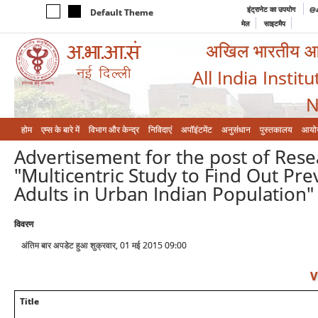
इंट्रानेट का उपयोग
@a
Default Theme
मेल
साइटमैप
अखिल भारतीय आयुर
All India Instit
N
होम
एम्‍स के बारे में
विभाग और केन्‍द्र
निविदाएं
अपॉइंटमेंट
अनुसंधान
पुस्तकालय
आयो
Advertisement for the post of Resea
"Multicentric Study to Find Out Pre
Adults in Urban Indian Population"
विवरण
अंतिम बार अपडेट हुआ शुक्रवार, 01 मई 2015 09:00
V
Title