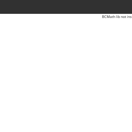
BCMath lib not ins