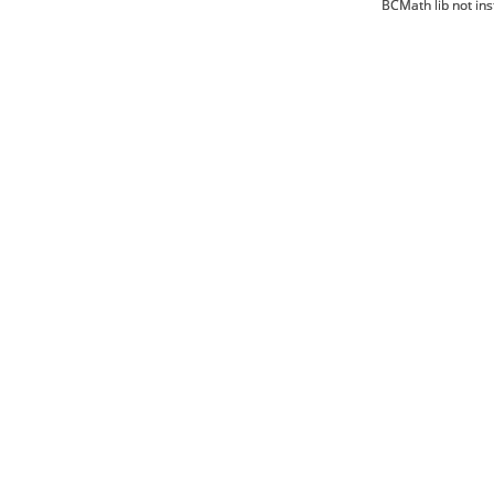
BCMath lib not ins