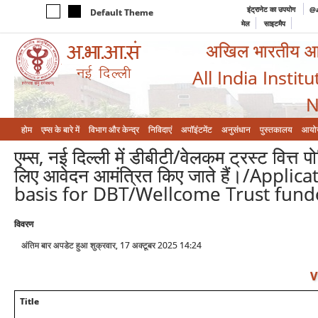
इंट्रानेट का उपयोग
@a
Default Theme
मेल
साइटमैप
अखिल भारतीय आयुर
All India Instit
N
होम
एम्‍स के बारे में
विभाग और केन्‍द्र
निविदाएं
अपॉइंटमेंट
अनुसंधान
पुस्तकालय
आयो
एम्स, नई दिल्ली में डीबीटी/वेलकम ट्रस्ट वित्
लिए आवेदन आमंत्रित किए जाते हैं।/Appli
basis for DBT/Wellcome Trust funde
विवरण
अंतिम बार अपडेट हुआ शुक्रवार, 17 अक्टूबर 2025 14:24
V
Title