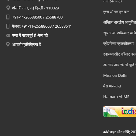
नागरिक चार्टर
अंसारी नगर, नई दिल्ली - 110029
एम्स ऑनलाइन दान
+91-11-26588500 / 26588700
अखिल भारतीय आयुर्विज्ञ
फैक्स: +91-11-26588663 / 26588641
सूचना का अधिकार अध
एम्स में महत्वपूर्ण ई -मेल पते
प्रोएक्टिव प्रकटीकरण
आपकी प्रतिक्रिया दें
स्वास्थ्य और परिवार कल
अ॰ भा॰ आ॰ सं॰ से जुड़े
Mission Delhi
मेरा अस्पताल
Hamara AIIMS
कॉपीराइट और कॉपी; 2026