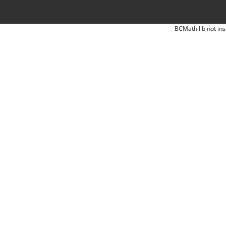
BCMath lib not ins