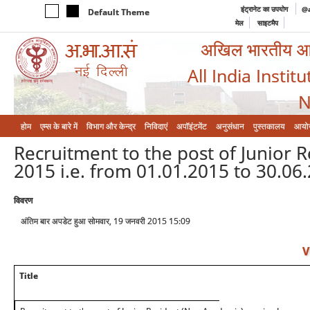
इंट्रानेट का उपयोग
@a
Default Theme
मेल
साइटमैप
अखिल भारतीय आयुर
All India Instit
N
होम
एम्‍स के बारे में
विभाग और केन्‍द्र
निविदाएं
अपॉइंटमेंट
अनुसंधान
पुस्तकालय
आयो
Recruitment to the post of Junior 
2015 i.e. from 01.01.2015 to 30.06.
विवरण
अंतिम बार अपडेट हुआ सोमवार, 19 जनवरी 2015 15:09
V
Title