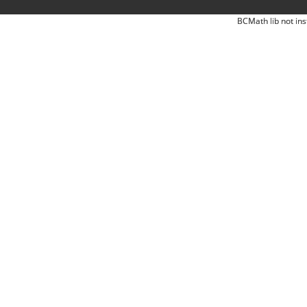
BCMath lib not ins