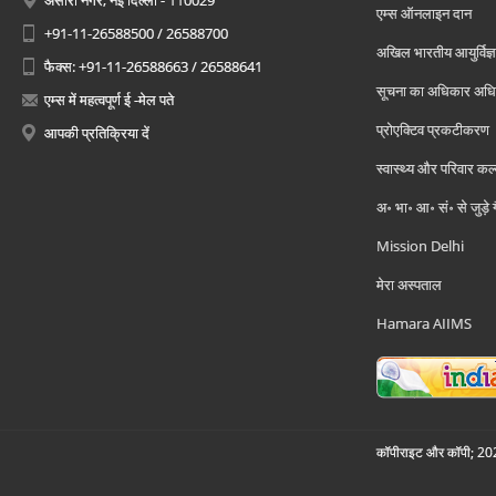
अंसारी नगर, नई दिल्ली - 110029
एम्स ऑनलाइन दान
+91-11-26588500 / 26588700
अखिल भारतीय आयुर्विज्ञ
फैक्स: +91-11-26588663 / 26588641
सूचना का अधिकार अध
एम्स में महत्वपूर्ण ई -मेल पते
प्रोएक्टिव प्रकटीकरण
आपकी प्रतिक्रिया दें
स्वास्थ्य और परिवार कल
अ॰ भा॰ आ॰ सं॰ से जुड़े
Mission Delhi
मेरा अस्पताल
Hamara AIIMS
कॉपीराइट और कॉपी; 2026